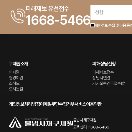
피해제보 유선접수
1668-5466
개인정보 수집 및 이용 동
구제원소개
피해상담신청
인사말
피해제보접수
경영이념
상담사연결
조직도
카카오톡긴급접수
오시는길
개인정보처리방침
이메일무단수집거부
서비스이용약관
불법사채구제원
고객센터 : 1668-5466